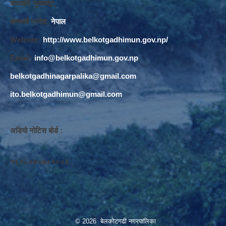
बाघखोर नुवाकोट,
बागमती प्रदेश,
नेपाल
Website:
http://www.belkotgadhimun.gov.np/
Email:
info@belkotgadhimun.gov.np
belkotgadhinagarpalika@gmail.com
ito.belkotgadhimun@gmail.com
अडियो नोटिस बोर्ड :
१६१८०७०७०१००३
© 2026 बेलकोटगढी नगरपालिका