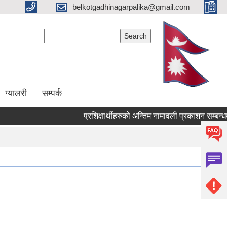
belkotgadhinagarpalika@gmail.com
Search form
Search
ग्यालरी
सम्पर्क
प्रशिक्षार्थीहरुको अन्तिम नामावली प्रकाशन सम्बन्धमा !