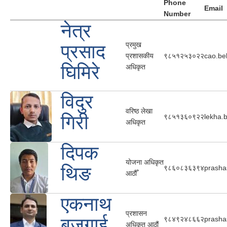
Phone
Email
Number
नेत्र
प्रमुख
प्रसाद
प्रशासकीय
९८५१२५३०२२
cao.be
घिमिरे
अधिकृत
विदुर
वरिष्ठ लेखा
गिरी
९८५१३६०९२२
lekha.
अधिकृत
दिपक
योजना अधिकृत
थिङ
९८६०८३६३९४
prasha
आठौँ
एकनाथ
प्रशासन
बजगाई
९८४९२४८६६२
prasha
अधिकृत आठौं