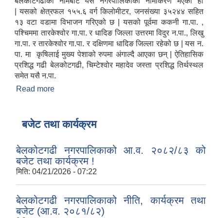
बेलकोटगढीको नामबाट यस नगरपालिकाको नामाकरण भएको हो
| यसको क्षेत्रफल १५५.६ वर्ग किलोमीटर, जनसंख्या ३५२४४ सहित
१३ वटा वडामा विभाजन गरिएको छ | यसको पूर्वमा ककनी गा.पा. ,
पश्चिममा तारकेश्वोर गा.पा. र धादिङ जिल्ला उत्तरमा विदुर न.पा., लिखु
गा.पा. र तारकेश्वोर गा.पा. र दक्षिणमा धादिङ जिल्ला रहेको छ | यस न.
पा. मा कृषिलाई मुख्य पेशाको रुपमा अंगाल्दै आएका छन् | ऐतिहासिक
प्रशिद्ध गढी बेलकोटगढी, चिम्टेश्वोर महादेव जस्ता प्रशिद्ध तिर्थस्थल
समेत यसै न.पा.
Read more
about बेलकोटगढी नगरपालिकाको संक्षिप्त परिचय
बजेट तथा कार्यक्रम
बेलकोटगढी नगरपालिकाको आ.व. २०८२/८३ को
बजेट तथा कार्यक्रम !
मिति:
04/21/2026 - 07:22
बेलकोटगढी नगरपालिकाको नीति, कार्यक्रम तथा
बजेट (आ.व. २०८१/८२)