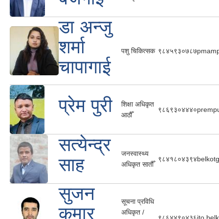
डा अन्जु
शर्मा
पशु चिकित्सक
९८४५९३०७८७
pmamp
चापागाई
प्रेम पुरी
शिक्षा अधिकृत
९८६९३०४४४०
premp
आठौँ
सत्येन्द्र
जनस्वास्थ्य
साह
९८४१८०४३९४
belkot
अधिकृत सातौँ
सुजन
सूचना प्रविधि
कुमार
अधिकृत /
९८६४४९०४३६
ito.be