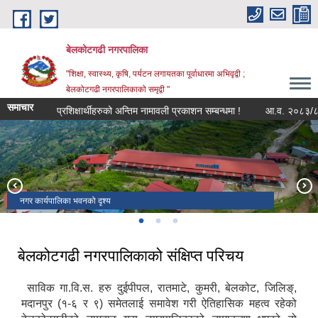
Skip to main content
बेलकोटगढी नगरपालिका
"शिक्षा, स्वास्थ्य, कृषि, पर्यटन लगायतका पूर्वाधारमा अभिवृद्वी ;
बेलकोटगढी नगरपालिकाको समृद्वी "
समाचार
प्रशिक्षार्थीहरुको अन्तिम नामावली प्रकाशन सम्बन्धमा !
आ.व. २०८३/८४ को लागि
नगर कार्यपालिका भवनको दृश्य
कोल्पुटार - दुईपीपल - दियाले - झ्याङली सडक अनुगमन गर्नुहुँदै नगर प्रमुख ज्यू !
अनुदानमा अकबरे खुर्सानीको विरुवा वितरण कार्यक्रमको निरन्तरता !
बेलकोटगढी नगरपालिकाको संक्षिप्त परिचय
साविक गा.वि.स. हरु दुईपीपल, रातमाटे, कुमरी, बेलकोट, जिलिङ्,
मदानपुर (१-६ र ९) समेतलाई समावेश गरी ऐतिहासिक महत्व रहेको