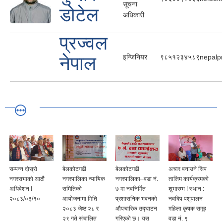
सूचना
डोटेल
अधिकारी
प्रज्वल
नेपाल
इन्जिनियर
९८५१२३४५८९
nepalp
सम्पन्न दोस्रो
बेलकोटगढी
बेलकोटगढी
अचार बनाउने सिप
नगरसभाको आठौं
नगरपालिका न्यायिक
नगरपालिका–वडा नं.
तालिम कार्यक्रमको
अधिवेशन !
समितिको
७ मा नवनिर्मित
शुभारम्भ ! स्थान :
२०८३/०३/१०
आयोजनामा मिति
प्रशासनिक भवनको
नवदिप पशुपालन
२०८३ जेष्ठ २८ र
औपचारिक उद्घाटन
महिला कृषक समूह
२९ गते संचालित
गरिएको छ। यस
वडा नं. ९