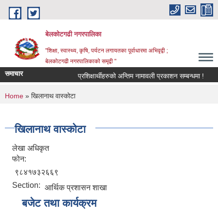
Skip to main content
बेलकोटगढी नगरपालिका
"शिक्षा, स्वास्थ्य, कृषि, पर्यटन लगायतका पूर्वाधारमा अभिवृद्वी ;
बेलकोटगढी नगरपालिकाको समृद्वी "
समाचार
प्रशिक्षार्थीहरुको अन्तिम नामावली प्रकाशन सम्बन्धमा !
आ.व
You are here
Home
» खिलानाथ वास्कोटा
खिलानाथ वास्कोटा
लेखा अधिकृत
फोन:
९८४१७३२६६९
Section:
आर्थिक प्रशासन शाखा
बजेट तथा कार्यक्रम