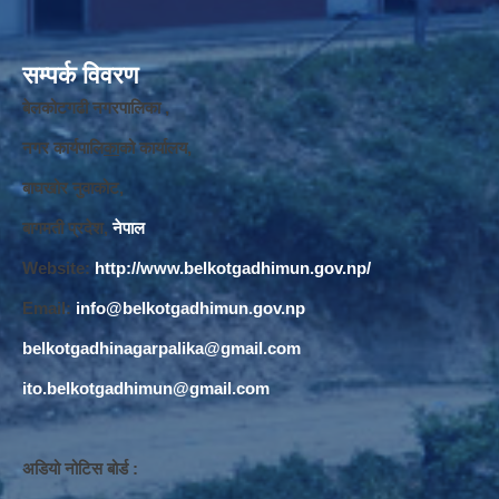
सम्पर्क विवरण
बेलकोटगढी नगरपालिका ,
नगर कार्यपालि
का
को कार्यालय,
बाघखोर नुवाकोट,
बागमती प्रदेश,
नेपाल
Website:
http://www.belkotgadhimun.gov.np/
Email:
info@belkotgadhimun.gov.np
belkotgadhinagarpalika@gmail.com
ito.belkotgadhimun@gmail.com
अडियो नोटिस बोर्ड :