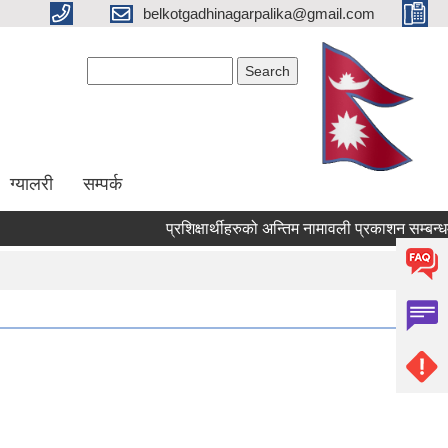
belkotgadhinagarpalika@gmail.com
Search form
Search
ग्यालरी
सम्पर्क
प्रशिक्षार्थीहरुको अन्तिम नामावली प्रकाशन सम्बन्धमा !