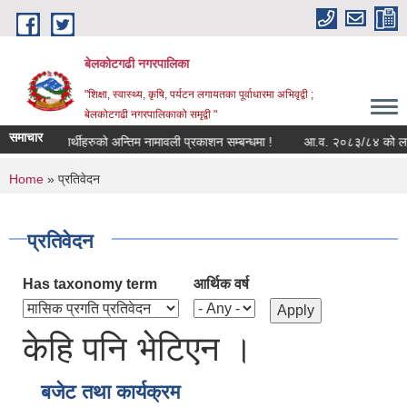
Skip to main content
बेलकोटगढी नगरपालिका
"शिक्षा, स्वास्थ्य, कृषि, पर्यटन लगायतका पूर्वाधारमा अभिवृद्वी ;
बेलकोटगढी नगरपालिकाको समृद्वी "
समाचार
प्रशिक्षार्थीहरुको अन्तिम नामावली प्रकाशन सम्बन्धमा !
आ.व. २०८३/८४ को लागि सूची
You are here
Home
» प्रतिवेदन
प्रतिवेदन
Has taxonomy term
आर्थिक वर्ष
केहि पनि भेटिएन ।
बजेट तथा कार्यक्रम