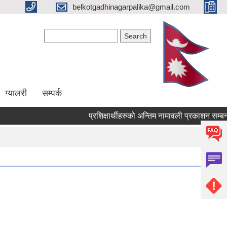
belkotgadhinagarpalika@gmail.com
Search form
Search
ग्यालरी
सम्पर्क
प्रशिक्षार्थीहरुको अन्तिम नामावली प्रकाशन सम्बन्धमा !