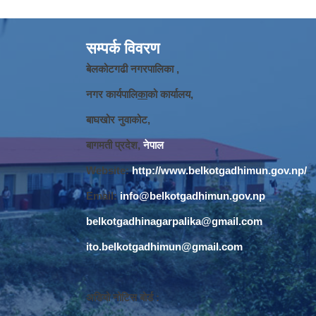
सम्पर्क विवरण
बेलकोटगढी नगरपालिका ,
नगर कार्यपालि
का
को कार्यालय,
बाघखोर नुवाकोट,
बागमती प्रदेश,
नेपाल
Website:
http://www.belkotgadhimun.gov.np/
Email:
info@belkotgadhimun.gov.np
belkotgadhinagarpalika@gmail.com
ito.belkotgadhimun@gmail.com
अडियो नोटिस बोर्ड :