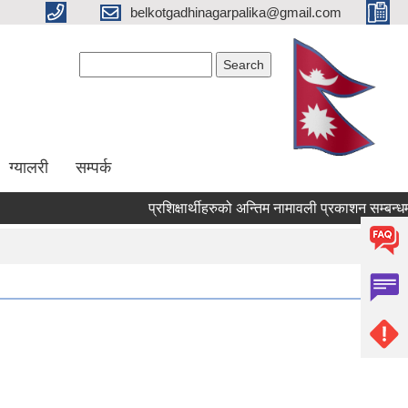
belkotgadhinagarpalika@gmail.com
Search form
Search
ग्यालरी
सम्पर्क
प्रशिक्षार्थीहरुको अन्तिम नामावली प्रकाशन सम्बन्धमा !