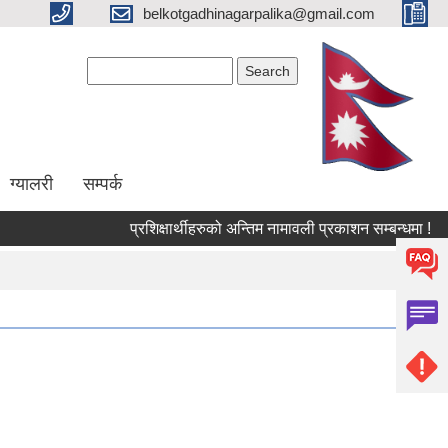
belkotgadhinagarpalika@gmail.com
Search form
Search
ग्यालरी
सम्पर्क
प्रशिक्षार्थीहरुको अन्तिम नामावली प्रकाशन सम्बन्धमा !
आ.व