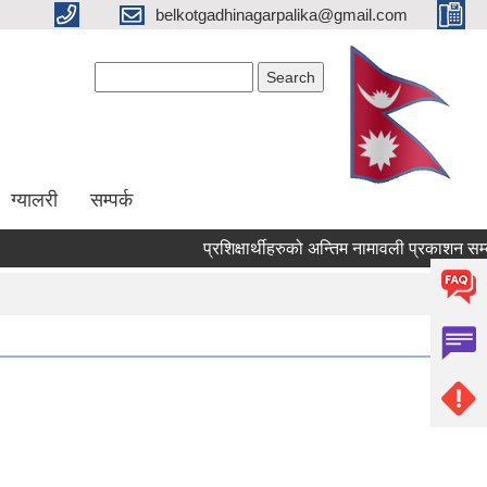
belkotgadhinagarpalika@gmail.com
Search form
Search
ग्यालरी
सम्पर्क
प्रशिक्षार्थीहरुको अन्तिम नामावली प्रकाशन सम्बन्धमा