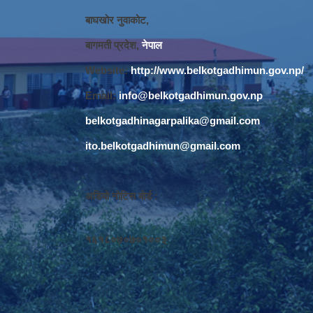
बाघखोर नुवाकोट,
बागमती प्रदेश,
नेपाल
Website:
http://www.belkotgadhimun.gov.np/
Email:
info@belkotgadhimun.gov.np
belkotgadhinagarpalika@gmail.com
ito.belkotgadhimun@gmail.com
अडियो नोटिस बोर्ड :
१६१८०७०७०१००३