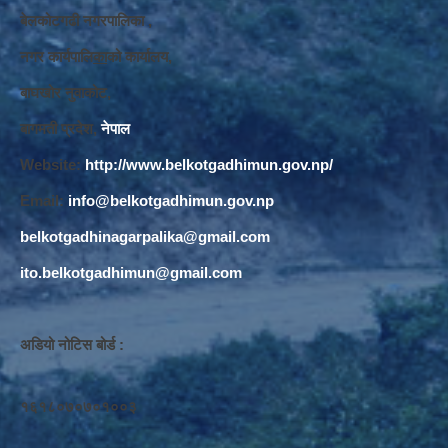
बेलकोटगढी नगरपालिका ,
नगर कार्यपालि
का
को कार्यालय,
बाघखोर नुवाकोट,
बागमती प्रदेश,
नेपाल
Website:
http://www.belkotgadhimun.gov.np/
Email:
info@belkotgadhimun.gov.np
belkotgadhinagarpalika@gmail.com
ito.belkotgadhimun@gmail.com
अडियो नोटिस बोर्ड :
१६१८०७०७०१००३