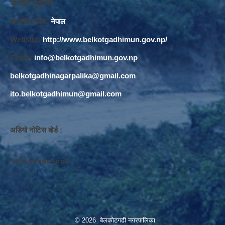
बाघखोर नुवाकोट,
बागमती प्रदेश,
नेपाल
Website:
http://www.belkotgadhimun.gov.np/
Email:
info@belkotgadhimun.gov.np
belkotgadhinagarpalika@gmail.com
ito.belkotgadhimun@gmail.com
अडियो नोटिस बोर्ड :
१६१८०७०७०१००३
© 2026 बेलकोटगढी नगरपालिका