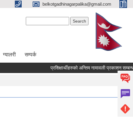
belkotgadhinagarpalika@gmail.com
Search form
Search
ग्यालरी
सम्पर्क
प्रशिक्षार्थीहरुको अन्तिम नामावली प्रकाशन सम्बन्धमा !