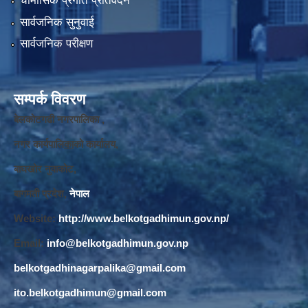
चौमासिक प्रगति प्रतिवेदन
सार्वजनिक सुनुवाई
सार्वजनिक परीक्षण
सम्पर्क विवरण
बेलकोटगढी नगरपालिका ,
नगर कार्यपालि
का
को कार्यालय,
बाघखोर नुवाकोट,
बागमती प्रदेश,
नेपाल
Website:
http://www.belkotgadhimun.gov.np/
Email:
info@belkotgadhimun.gov.np
belkotgadhinagarpalika@gmail.com
ito.belkotgadhimun@gmail.com