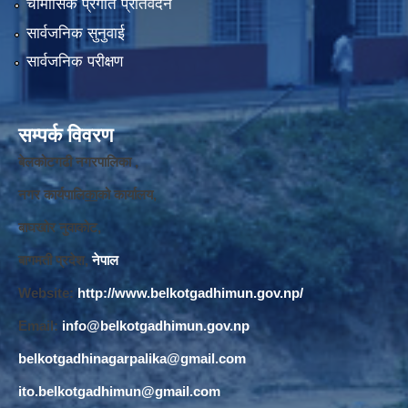
चौमासिक प्रगति प्रतिवेदन
सार्वजनिक सुनुवाई
सार्वजनिक परीक्षण
सम्पर्क विवरण
बेलकोटगढी नगरपालिका ,
नगर कार्यपालि
का
को कार्यालय,
बाघखोर नुवाकोट,
बागमती प्रदेश,
नेपाल
Website:
http://www.belkotgadhimun.gov.np/
Email:
info@belkotgadhimun.gov.np
belkotgadhinagarpalika@gmail.com
ito.belkotgadhimun@gmail.com