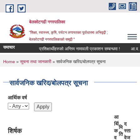
Skip to main content
बेलकोटगढी नगरपालिका
"शिक्षा, स्वास्थ्य, कृषि, पर्यटन लगायतका पूर्वाधारमा अभिवृद्वी ;
बेलकोटगढी नगरपालिकाको समृद्वी "
समाचार
प्रशिक्षार्थीहरुको अन्तिम नामावली प्रकाशन सम्बन्धमा !
आ.व. २०८३/
You are here
Home
»
सूचना तथा जानकारी
» सार्वजनिक खरिद/बोलपत्र सूचना
सार्वजनिक खरिद/बोलपत्र सूचना
आर्थिक वर्ष
आ
र्थि
द
मि
शिर्षक
क
स्ता
ति
व
वेज