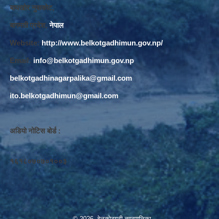
बाघखोर नुवाकोट,
बागमती प्रदेश,
नेपाल
Website:
http://www.belkotgadhimun.gov.np/
Email:
info@belkotgadhimun.gov.np
belkotgadhinagarpalika@gmail.com
ito.belkotgadhimun@gmail.com
अडियो नोटिस बोर्ड :
१६१८०७०७०१००३
© 2026 बेलकोटगढी नगरपालिका