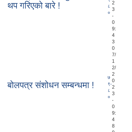
2
थप गरिएको बारे !
८
3
०
-
0
9:
4
3
0
7/
1
2/
2
७
0
बोलपत्र संशोधन सम्बन्धमा !
९-
2
८
3
०
-
0
9:
4
8