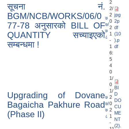
2
सूचना नं.
2/
BGM/NCB/WORKS/06/0
2
jpg
७
0
2p
77-78 अनुसारको BILL OF
७/
2
df
७
QUANTITY सच्याइएको
1
(10
८
-
).p
सम्बन्धमा !
1
df
6:
5
4
0
1/
0
BI
1/
Upgrading of Dovane
D
७
2
DO
Bagaicha Pakhure Road
७/
0
CU
७
2
(Phase II)
ME
८
1
NT
-
(2).
11