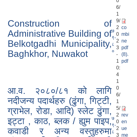
0
6/
1
9/
Construction of
2
co
७
Administrative Building of
0
mbi
९-
2
ne
Belkotgadhi Municipality,
८
3
pdf
०
Baghkhor, Nuwakot
-
(8).
1
pdf
0:
4
1
0
आ.व. २०८०/८१ को लागि
6/
नदीजन्य पदार्थहरु (ढुंगा, गिट्टी,
1
5/
ग्राभेल, रोडा, आदि) स्लेट ढुंगा,
2
rev
७
इट्टा , काठ, ब्लक / ह्युम पाइप,
0
en
९-
2
ue
कवाडी र अन्य वस्तुहरुमा
८
3
me