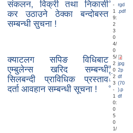
०
संकलन, विक्री तथा निकासी
-
rgd
1
.pdf
कर उठाउने ठेक्का बन्दोबस्त
9:
सम्बन्धी सुचना !
2
3
0
4/
0
5/
क्याटलग सपिङ विधिबाट
2
jpg
७
एम्बुलेन्स खरिद सम्बन्धी
0
2p
९-
2
df
सिलबन्दी प्राविधिक प्रस्ताव
८
3
(70
०
दर्ता आवहान सम्बन्धी सूचना !
-
).p
1
df
0:
0
5
0
1/