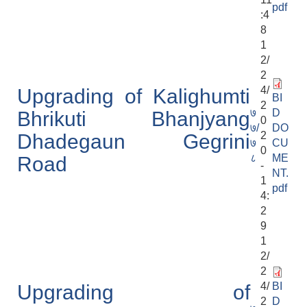
pdf
:4
8
1
2/
2
4/
Upgrading of Kalighumti
BI
2
७
D
Bhrikuti Bhanjyang
0
७/
DO
2
Dhadegaun Gegrini
७
CU
0
८
ME
Road
-
NT.
1
pdf
4:
2
9
1
2/
2
4/
BI
Upgrading of
2
D