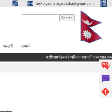
belkotgadhinagarpalika@gmail.com
Search form
Search
ग्यालरी
सम्पर्क
प्रशिक्षार्थीहरुको अन्तिम नामावली प्रकाशन सम्बन्धमा !