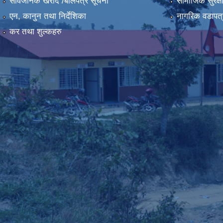
सार्वजनिक खरीद /बोलपत्र सूचना
सामाजिक सुरक्ष
एन, कानुन तथा निर्देशिका
नागरिक वडापत्
कर तथा शुल्कहरु