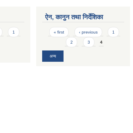
ऐन, कानुन तथा निर्देशिका
Pages
1
« first
‹ previous
1
2
3
4
अन्य