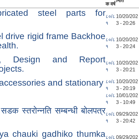
मिति
क वर्ष
icated steel parts for
८०/८
10/20/202
१
3 - 20:26
l drive rigid frame Backhoe
८०/८
10/20/202
alth.
१
3 - 20:24
ey, Design and Report
८०/८
10/20/202
ojects.
१
3 - 20:21
e accessories and stationary
८०/८
10/20/202
१
3 - 20:19
८०/८
10/01/202
१
3 - 10:49
डक स्तरोन्नति सम्बन्धी बोलपत्र
८०/८
09/29/202
१
3 - 20:42
hya chauki gadhiko thumka
८०/८
09/29/202