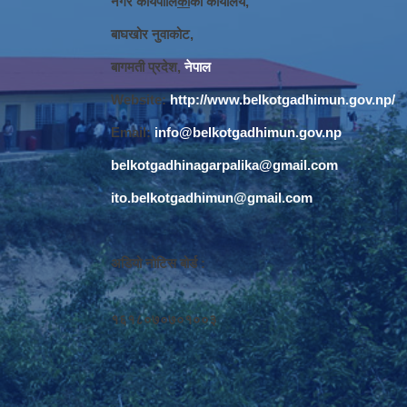
नगर कार्यपालि
का
को कार्यालय,
बाघखोर नुवाकोट,
बागमती प्रदेश,
नेपाल
Website:
http://www.belkotgadhimun.gov.np/
Email:
info@belkotgadhimun.gov.np
belkotgadhinagarpalika@gmail.com
ito.belkotgadhimun@gmail.com
अडियो नोटिस बोर्ड :
१६१८०७०७०१००३