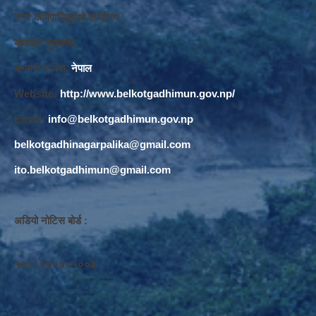
नगर कार्यपालि
का
को कार्यालय,
बाघखोर नुवाकोट,
बागमती प्रदेश,
नेपाल
Website:
http://www.belkotgadhimun.gov.np/
Email:
info@belkotgadhimun.gov.np
belkotgadhinagarpalika@gmail.com
ito.belkotgadhimun@gmail.com
अडियो नोटिस बोर्ड :
१६१८०७०७०१००३