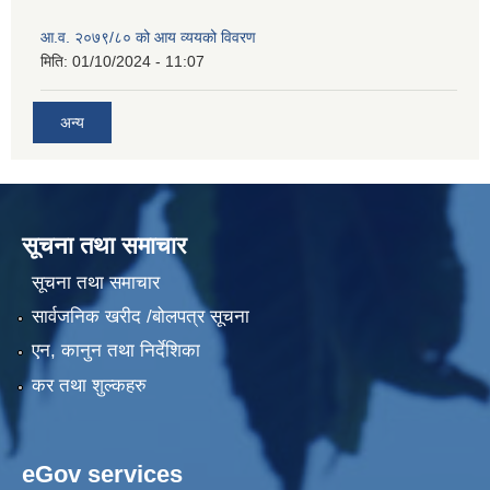
आ.व. २०७९/८० को आय व्ययको विवरण
मिति:
01/10/2024 - 11:07
अन्य
सूचना तथा समाचार
सूचना तथा समाचार
सार्वजनिक खरीद /बोलपत्र सूचना
एन, कानुन तथा निर्देशिका
कर तथा शुल्कहरु
eGov services