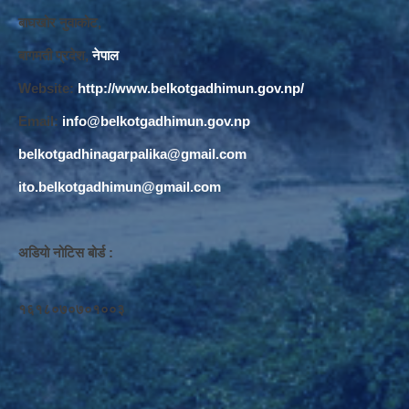
बाघखोर नुवाकोट,
बागमती प्रदेश,
नेपाल
Website:
http://www.belkotgadhimun.gov.np/
Email:
info@belkotgadhimun.gov.np
belkotgadhinagarpalika@gmail.com
ito.belkotgadhimun@gmail.com
अडियो नोटिस बोर्ड :
१६१८०७०७०१००३