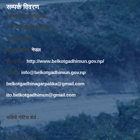
सम्पर्क विवरण
बेलकोटगढी नगरपालिका ,
नगर कार्यपालि
का
को कार्यालय,
बाघखोर नुवाकोट,
बागमती प्रदेश,
नेपाल
Website:
http://www.belkotgadhimun.gov.np/
Email:
info@belkotgadhimun.gov.np
belkotgadhinagarpalika@gmail.com
ito.belkotgadhimun@gmail.com
अडियो नोटिस बोर्ड :
१६१८०७०७०१००३