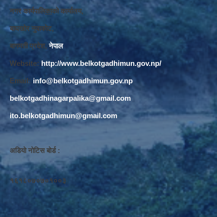
नगर कार्यपालि
का
को कार्यालय,
बाघखोर नुवाकोट,
बागमती प्रदेश,
नेपाल
Website:
http://www.belkotgadhimun.gov.np/
Email:
info@belkotgadhimun.gov.np
belkotgadhinagarpalika@gmail.com
ito.belkotgadhimun@gmail.com
अडियो नोटिस बोर्ड :
१६१८०७०७०१००३