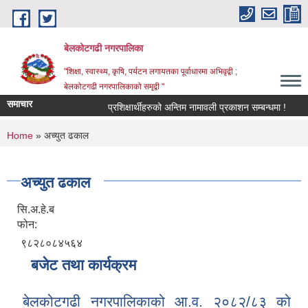
Skip to main content
बेलकोटगढी नगरपालिका
"शिक्षा, स्वास्थ्य, कृषि, पर्यटन लगायतका पूर्वाधारमा अभिवृद्वी ;
बेलकोटगढी नगरपालिकाको समृद्वी "
समाचार
प्रशिक्षार्थीहरुको अन्तिम नामावली प्रकाशन सम्बन्धमा !
आ.व
You are here
Home
» अच्युत ढकाल
अच्युत ढकाल
सि.अ.हे.ब
फोन:
९८२८०८४५६४
बजेट तथा कार्यक्रम
बेलकोटगढी नगरपालिकाको आ.व. २०८२/८३ को