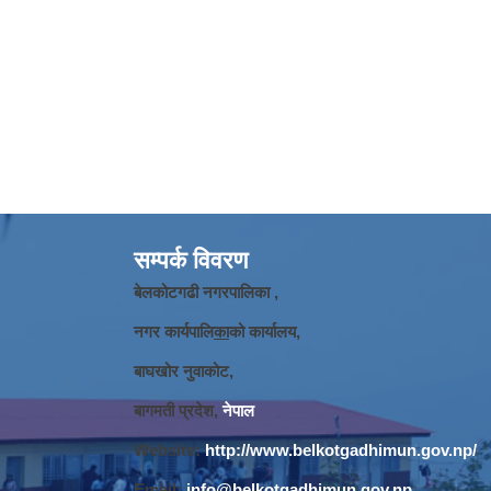
सम्पर्क विवरण
बेलकोटगढी नगरपालिका ,
नगर कार्यपालि
का
को कार्यालय,
बाघखोर नुवाकोट,
बागमती प्रदेश,
नेपाल
Website:
http://www.belkotgadhimun.gov.np/
Email:
info@belkotgadhimun.gov.np