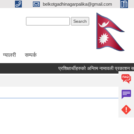
belkotgadhinagarpalika@gmail.com
Search form
Search
ग्यालरी
सम्पर्क
प्रशिक्षार्थीहरुको अन्तिम नामावली प्रकाशन सम्बन्धमा