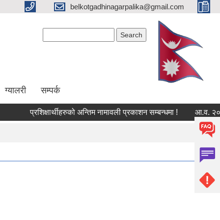
belkotgadhinagarpalika@gmail.com
Search form
Search
ग्यालरी
सम्पर्क
प्रशिक्षार्थीहरुको अन्तिम नामावली प्रकाशन सम्बन्धमा !
आ.व. २०८३/८४ क