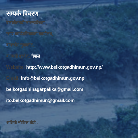
सम्पर्क विवरण
बेलकोटगढी नगरपालिका ,
नगर कार्यपालि
का
को कार्यालय,
बाघखोर नुवाकोट,
बागमती प्रदेश,
नेपाल
Website:
http://www.belkotgadhimun.gov.np/
Email:
info@belkotgadhimun.gov.np
belkotgadhinagarpalika@gmail.com
ito.belkotgadhimun@gmail.com
अडियो नोटिस बोर्ड :