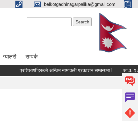
belkotgadhinagarpalika@gmail.com
Search form
Search
ग्यालरी
सम्पर्क
प्रशिक्षार्थीहरुको अन्तिम नामावली प्रकाशन सम्बन्धमा !
आ.व. २०८३/८४ क