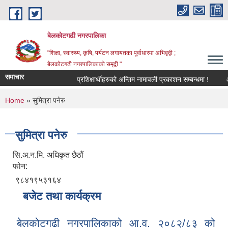
Skip to main content
बेलकोटगढी नगरपालिका
"शिक्षा, स्वास्थ्य, कृषि, पर्यटन लगायतका पूर्वाधारमा अभिवृद्वी ;
बेलकोटगढी नगरपालिकाको समृद्वी "
समाचार
प्रशिक्षार्थीहरुको अन्तिम नामावली प्रकाशन सम्बन्धमा !
आ.व.
You are here
Home
» सुमित्रा पनेरु
सुमित्रा पनेरु
सि.अ.न.मि. अधिकृत छैठौं
फोन:
९८४१९५३१६४
बजेट तथा कार्यक्रम
बेलकोटगढी नगरपालिकाको आ.व. २०८२/८३ को