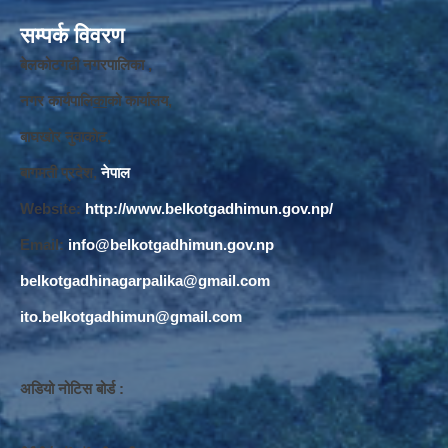
सम्पर्क विवरण
बेलकोटगढी नगरपालिका ,
नगर कार्यपालि
का
को कार्यालय,
बाघखोर नुवाकोट,
बागमती प्रदेश,
नेपाल
Website:
http://www.belkotgadhimun.gov.np/
Email:
info@belkotgadhimun.gov.np
belkotgadhinagarpalika@gmail.com
ito.belkotgadhimun@gmail.com
अडियो नोटिस बोर्ड :