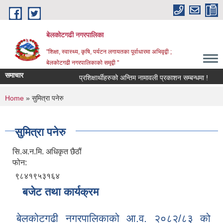
Skip to main content
बेलकोटगढी नगरपालिका
"शिक्षा, स्वास्थ्य, कृषि, पर्यटन लगायतका पूर्वाधारमा अभिवृद्वी ;
बेलकोटगढी नगरपालिकाको समृद्वी "
समाचार
प्रशिक्षार्थीहरुको अन्तिम नामावली प्रकाशन सम्बन्धमा !
आ.व
You are here
Home
» सुमित्रा पनेरु
सुमित्रा पनेरु
सि.अ.न.मि. अधिकृत छैठौं
फोन:
९८४१९५३१६४
बजेट तथा कार्यक्रम
बेलकोटगढी नगरपालिकाको आ.व. २०८२/८३ को