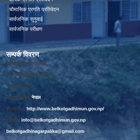
चौमासिक प्रगति प्रतिवेदन
सार्वजनिक सुनुवाई
सार्वजनिक परीक्षण
सम्पर्क विवरण
बेलकोटगढी नगरपालिका ,
नगर कार्यपालि
का
को कार्यालय,
बाघखोर नुवाकोट,
बागमती प्रदेश,
नेपाल
Website:
http://www.belkotgadhimun.gov.np/
Email:
info@belkotgadhimun.gov.np
belkotgadhinagarpalika@gmail.com