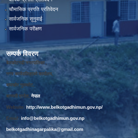
चौमासिक प्रगति प्रतिवेदन
सार्वजनिक सुनुवाई
सार्वजनिक परीक्षण
सम्पर्क विवरण
बेलकोटगढी नगरपालिका ,
नगर कार्यपालि
का
को कार्यालय,
बाघखोर नुवाकोट,
बागमती प्रदेश,
नेपाल
Website:
http://www.belkotgadhimun.gov.np/
Email:
info@belkotgadhimun.gov.np
belkotgadhinagarpalika@gmail.com