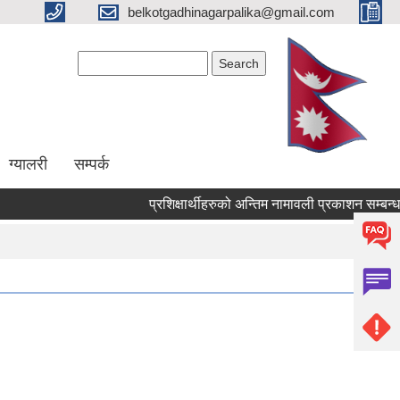
belkotgadhinagarpalika@gmail.com
Search form
Search
ग्यालरी
सम्पर्क
प्रशिक्षार्थीहरुको अन्तिम नामावली प्रकाशन सम्बन्धमा !