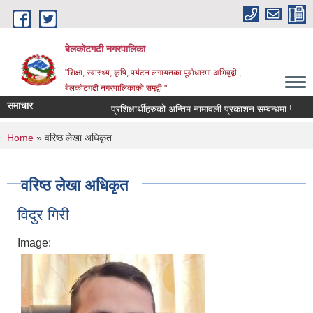
Skip to main content
बेलकोटगढी नगरपालिका
"शिक्षा, स्वास्थ्य, कृषि, पर्यटन लगायतका पूर्वाधारमा अभिवृद्वी ;
बेलकोटगढी नगरपालिकाको समृद्वी "
समाचार
प्रशिक्षार्थीहरुको अन्तिम नामावली प्रकाशन सम्बन्धमा !
आ.व
You are here
Home
» वरिष्ठ लेखा अधिकृत
वरिष्ठ लेखा अधिकृत
विदुर गिरी
Image: