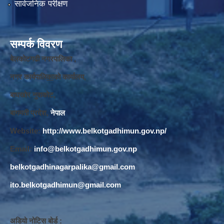
सार्वजनिक परीक्षण
सम्पर्क विवरण
बेलकोटगढी नगरपालिका ,
नगर कार्यपालि
का
को कार्यालय,
बाघखोर नुवाकोट,
बागमती प्रदेश,
नेपाल
Website:
http://www.belkotgadhimun.gov.np/
Email:
info@belkotgadhimun.gov.np
belkotgadhinagarpalika@gmail.com
ito.belkotgadhimun@gmail.com
अडियो नोटिस बोर्ड :