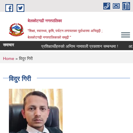
Skip to main content
बेलकोटगढी नगरपालिका
"शिक्षा, स्वास्थ्य, कृषि, पर्यटन लगायतका पूर्वाधारमा अभिवृद्वी ;
बेलकोटगढी नगरपालिकाको समृद्वी "
समाचार
प्रशिक्षार्थीहरुको अन्तिम नामावली प्रकाशन सम्बन्धमा !
आ.व. २०
You are here
Home
» विदुर गिरी
विदुर गिरी