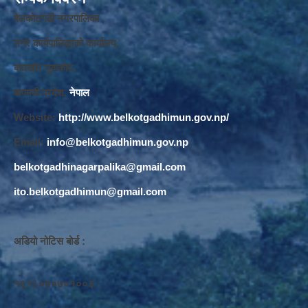
बेलकोटगढी नगरपालिका ,
नगर कार्यपालि
का
को कार्यालय,
बाघखोर नुवाकोट,
बागमती प्रदेश,
नेपाल
Website:
http://www.belkotgadhimun.gov.np/
Email:
info@belkotgadhimun.gov.np
belkotgadhinagarpalika@gmail.com
ito.belkotgadhimun@gmail.com
अडियो नोटिस बोर्ड :
१६१८०७०७०१००३