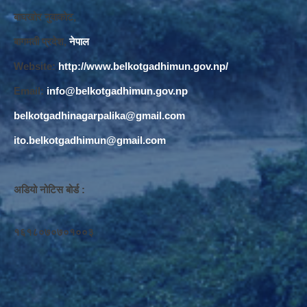
बाघखोर नुवाकोट,
बागमती प्रदेश,
नेपाल
Website:
http://www.belkotgadhimun.gov.np/
Email:
info@belkotgadhimun.gov.np
belkotgadhinagarpalika@gmail.com
ito.belkotgadhimun@gmail.com
अडियो नोटिस बोर्ड :
१६१८०७०७०१००३