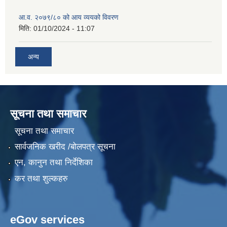
आ.व. २०७९/८० को आय व्ययको विवरण
मिति:
01/10/2024 - 11:07
अन्य
सूचना तथा समाचार
सूचना तथा समाचार
सार्वजनिक खरीद /बोलपत्र सूचना
एन, कानुन तथा निर्देशिका
कर तथा शुल्कहरु
eGov services