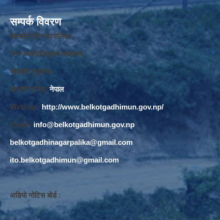
सम्पर्क विवरण
बेलकोटगढी नगरपालिका ,
नगर कार्यपालि
का
को कार्यालय,
बाघखोर नुवाकोट,
बागमती प्रदेश,
नेपाल
Website:
http://www.belkotgadhimun.gov.np/
Email:
info@belkotgadhimun.gov.np
belkotgadhinagarpalika@gmail.com
ito.belkotgadhimun@gmail.com
अडियो नोटिस बोर्ड :