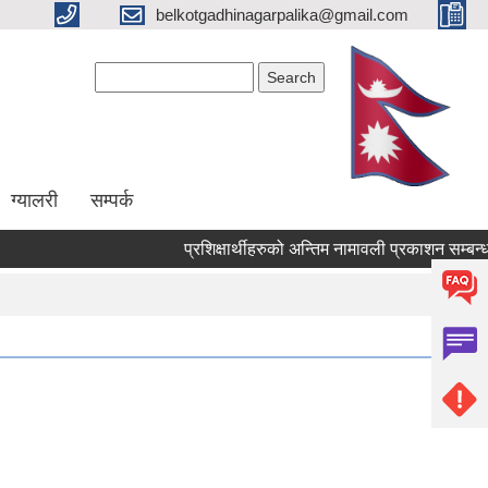
belkotgadhinagarpalika@gmail.com
Search form
Search
ग्यालरी
सम्पर्क
प्रशिक्षार्थीहरुको अन्तिम नामावली प्रकाशन सम्बन्धमा !