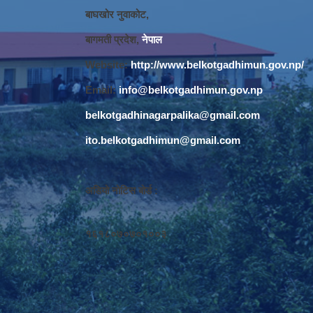
बाघखोर नुवाकोट,
बागमती प्रदेश,
नेपाल
Website:
http://www.belkotgadhimun.gov.np/
Email:
info@belkotgadhimun.gov.np
belkotgadhinagarpalika@gmail.com
ito.belkotgadhimun@gmail.com
अडियो नोटिस बोर्ड :
१६१८०७०७०१००३