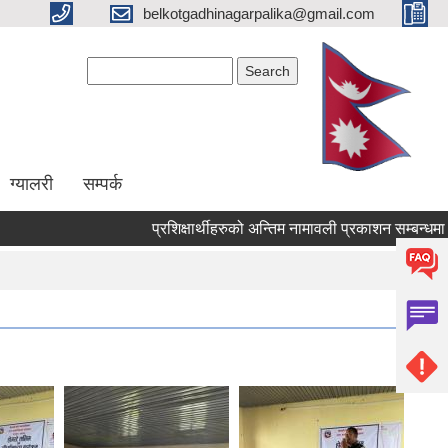
belkotgadhinagarpalika@gmail.com
Search form
Search
ग्यालरी
सम्पर्क
प्रशिक्षार्थीहरुको अन्तिम नामावली प्रकाशन सम्बन्धमा !
आ