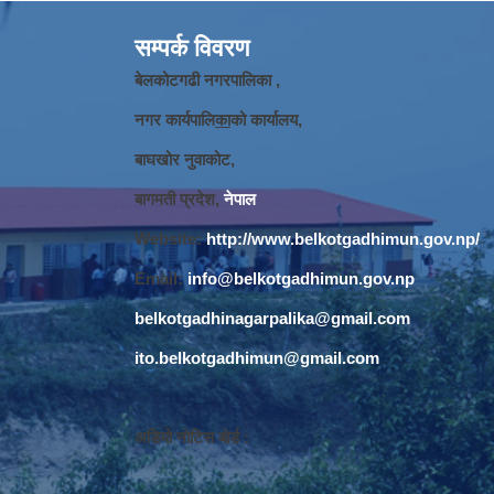
सम्पर्क विवरण
बेलकोटगढी नगरपालिका ,
नगर कार्यपालि
का
को कार्यालय,
बाघखोर नुवाकोट,
बागमती प्रदेश,
नेपाल
Website:
http://www.belkotgadhimun.gov.np/
Email:
info@belkotgadhimun.gov.np
belkotgadhinagarpalika@gmail.com
ito.belkotgadhimun@gmail.com
अडियो नोटिस बोर्ड :