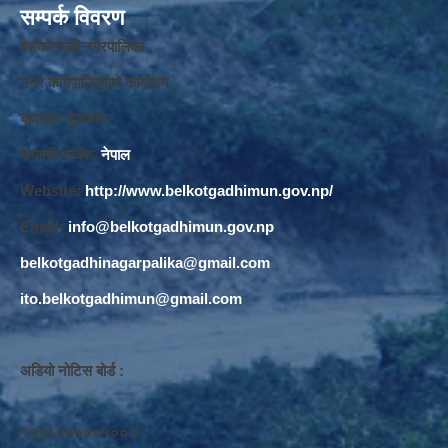
सम्पर्क विवरण
बेलकोटगढी नगरपालिका ,
नगर कार्यपालि
का
को कार्यालय,
बाघखोर नुवाकोट,
बागमती प्रदेश,
नेपाल
Website:
http://www.belkotgadhimun.gov.np/
Email:
info@belkotgadhimun.gov.np
belkotgadhinagarpalika@gmail.com
ito.belkotgadhimun@gmail.com
अडियो नोटिस बोर्ड :
१६१८०७०७०१००३