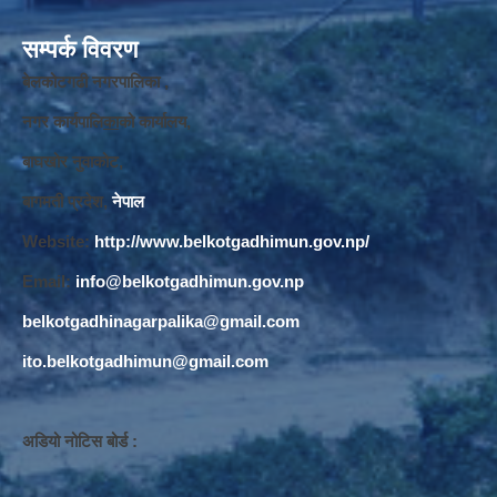
सम्पर्क विवरण
बेलकोटगढी नगरपालिका ,
नगर कार्यपालि
का
को कार्यालय,
बाघखोर नुवाकोट,
बागमती प्रदेश,
नेपाल
Website:
http://www.belkotgadhimun.gov.np/
Email:
info@belkotgadhimun.gov.np
belkotgadhinagarpalika@gmail.com
ito.belkotgadhimun@gmail.com
अडियो नोटिस बोर्ड :