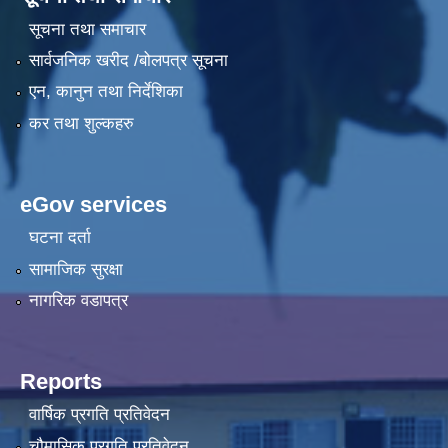
सूचना तथा समाचार
सार्वजनिक खरीद /बोलपत्र सूचना
एन, कानुन तथा निर्देशिका
कर तथा शुल्कहरु
eGov services
घटना दर्ता
सामाजिक सुरक्षा
नागरिक वडापत्र
Reports
वार्षिक प्रगति प्रतिवेदन
चौमासिक प्रगति प्रतिवेदन