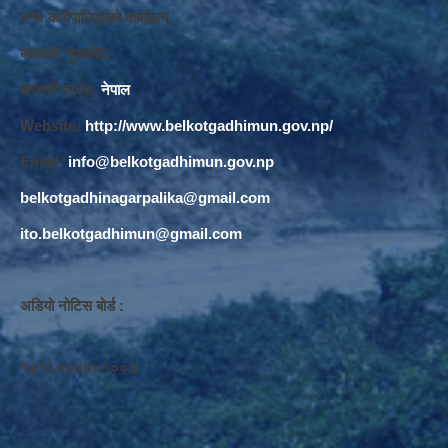
नगर कार्यपालि
का
को कार्यालय,
बाघखोर नुवाकोट,
बागमती प्रदेश,
नेपाल
Website:
http://www.belkotgadhimun.gov.np/
Email:
info@belkotgadhimun.gov.np
belkotgadhinagarpalika@gmail.com
ito.belkotgadhimun@gmail.com
अडियो नोटिस बोर्ड :
१६१८०७०७०१००३