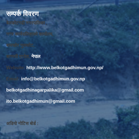
सम्पर्क विवरण
बेलकोटगढी नगरपालिका ,
नगर कार्यपालि
का
को कार्यालय,
बाघखोर नुवाकोट,
बागमती प्रदेश,
नेपाल
Website:
http://www.belkotgadhimun.gov.np/
Email:
info@belkotgadhimun.gov.np
belkotgadhinagarpalika@gmail.com
ito.belkotgadhimun@gmail.com
अडियो नोटिस बोर्ड :