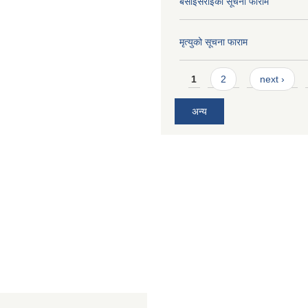
बसाईसराईको सूचना फाराम
मृत्युको सूचना फाराम
Pages
1
2
next ›
अन्य