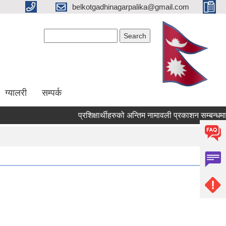
belkotgadhinagarpalika@gmail.com
Search form
Search
ग्यालरी
सम्पर्क
प्रशिक्षार्थीहरुको अन्तिम नामावली प्रकाशन सम्बन्धमा !