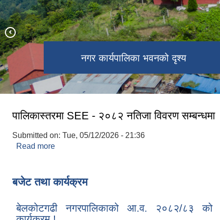
कोल्पुटार - दुईपीपल - दियाले - झ्याङली सडक
अनुदानमा अकबरे खुर्सानीको विरुवा वितरण
अनुगमन गर्नुहुँदै नगर प्रमुख ज्यू !
नगर कार्यपालिका भवनको दृश्य
कार्यक्रमको निरन्तरता !
पालिकास्तरमा SEE - २०८२ नतिजा विवरण सम्बन्धमा
Submitted on:
Tue, 05/12/2026 - 21:36
Read more
about पालिकास्तरमा SEE - २०८२ नतिजा विवरण सम्बन्ध
बजेट तथा कार्यक्रम
बेलकोटगढी नगरपालिकाको आ.व. २०८२/८३ को 
कार्यक्रम !