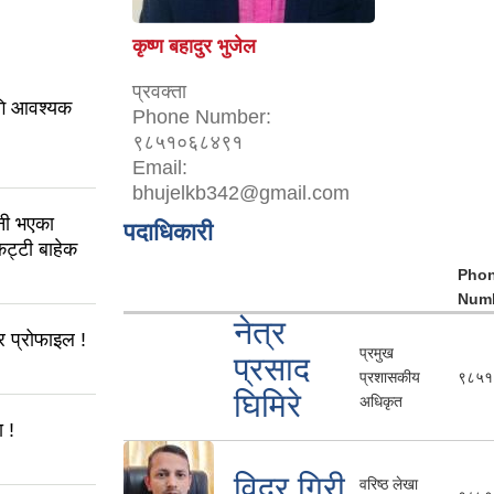
कृष्ण बहादुर भुजेल
प्रवक्ता
ागि आवश्यक
Phone Number:
९८५१०६८४९१
Email:
bhujelkb342@gmail.com
नी भएका
पदाधिकारी
कट्टी बाहेक
Pho
Num
नेत्र
 प्रोफाइल !
प्रमुख
प्रसाद
प्रशासकीय
९८५१
घिमिरे
अधिकृत
 !
विदुर गिरी
वरिष्ठ लेखा