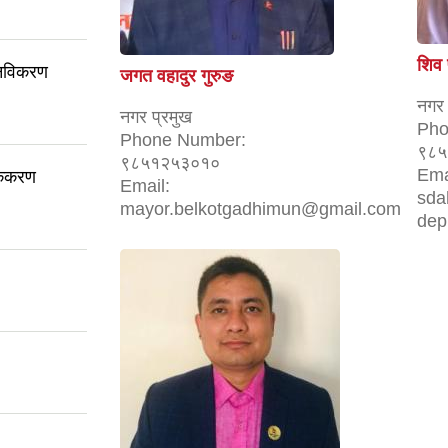
शिव 
 नविकरण
जगत वहादुर गुरुङ
नगर 
नगर प्रमुख
Pho
Phone Number:
९८५
९८५१२५३०१०
Ema
िकिकरण
Email:
sda
mayor.belkotgadhimun@gmail.com
dep