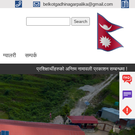
belkotgadhinagarpalika@gmail.com
Search form
Search
ग्यालरी
सम्पर्क
प्रशिक्षार्थीहरुको अन्तिम नामावली प्रकाशन सम्बन्धमा !
आ.व. २०८