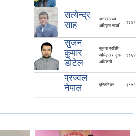
सत्येन्द्र
जनस्वास्थ्य
साह
९८४१
अधिकृत सातौँ
सुजन
सूचना प्रविधि
कुमार
अधिकृत / सूचना
९८६४
डोटेल
अधिकारी
प्रज्वल
इन्जिनियर
९८५१
नेपाल